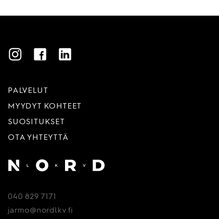
Instagram
Facebook
LinkedIn
PALVELUT
MYYDYT KOHTEET
SUOSITUKSET
OTA YHTEYTTÄ
Etusivu
040 829 7171
jarmo@nordlkv.fi