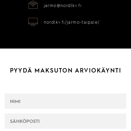
jarmo@nordlkv.fi
nordlkv.fi/jarmo-taipale/
PYYDÄ MAKSUTON ARVIOKÄYNTI
NIMI
*
SÄHKÖPOSTI
*