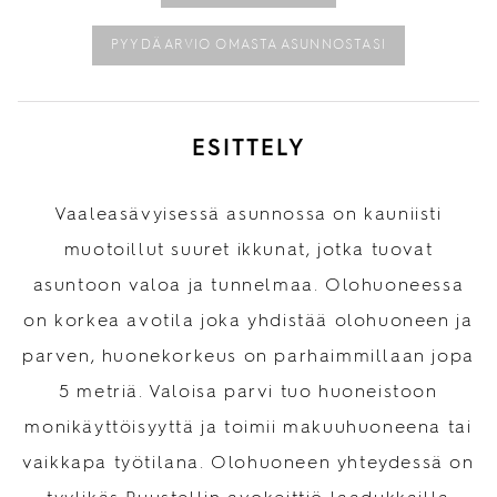
PYYDÄ ARVIO OMASTA ASUNNOSTASI
ESITTELY
Vaaleasävyisessä asunnossa on kauniisti
muotoillut suuret ikkunat, jotka tuovat
asuntoon valoa ja tunnelmaa. Olohuoneessa
on korkea avotila joka yhdistää olohuoneen ja
parven, huonekorkeus on parhaimmillaan jopa
5 metriä. Valoisa parvi tuo huoneistoon
monikäyttöisyyttä ja toimii makuuhuoneena tai
vaikkapa työtilana. Olohuoneen yhteydessä on