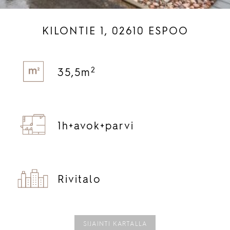
KILONTIE 1, 02610 ESPOO
2
35,5m
1h+
avok+
parvi
Rivitalo
SIJAINTI KARTALLA