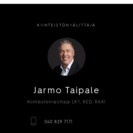
KIINTEISTÖNVÄLITTÄJÄ
Jarmo Taipale
Kiinteistönvälittäjä LKV, KED, RAKI
040 829 7171