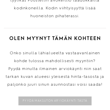
tyylikäs Puustellin avokeittiö laadukkailla
kodinkoneilla. Kodin viihtyisyyttä lisää
huoneiston pihaterassi.
OLEN MYYNYT TÄMÄN KOHTEEN
Onko sinulla lähialueelta vastaavanlainen
kohde tulossa mahdollisesti myyntiin?
Pyydä minulta ilmainen arviokäynti niin saat
tarkan kuvan alueesi yleisestä hinta-tasosta ja
paljonko juuri sinun asunnostasi voisi saada!
PYYDÄ MAKSUTON ARVIOKÄYNTI TÄSTÄ