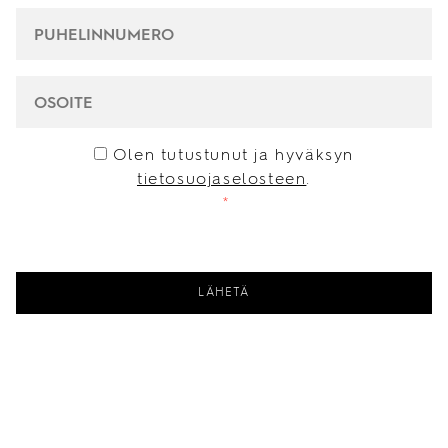
PUHELINNUMERO
*
OSOITE
CONSENT
*
Olen tutustunut ja hyväksyn
tietosuojaselosteen
.
*