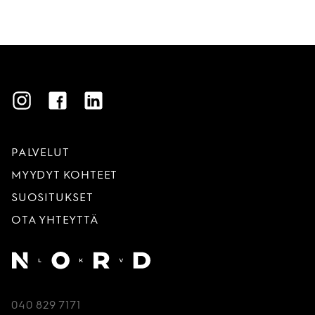
Instagram
Facebook
LinkedIn
PALVELUT
MYYDYT KOHTEET
SUOSITUKSET
OTA YHTEYTTÄ
Etusivu
040 829 7171