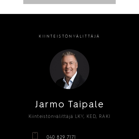
KIINTEISTÖNVÄLITTÄJÄ
Jarmo Taipale
Kiinteistönvälittäjä LKV, KED, RAKI
040 829 7171