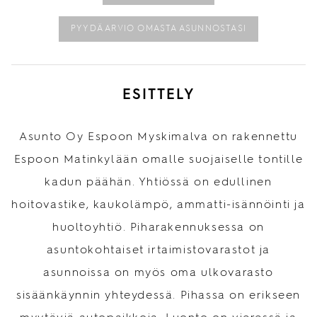
PYYDÄ ARVIO OMASTA ASUNNOSTASI
ESITTELY
Asunto Oy Espoon Myskimalva on rakennettu
Espoon Matinkylään omalle suojaiselle tontille
kadun päähän. Yhtiössä on edullinen
hoitovastike, kaukolämpö, ammatti-isännöinti ja
huoltoyhtiö. Piharakennuksessa on
asuntokohtaiset irtaimistovarastot ja
asunnoissa on myös oma ulkovarasto
sisäänkäynnin yhteydessä. Pihassa on erikseen