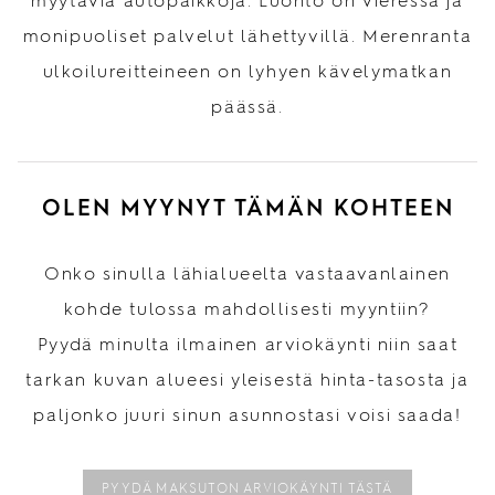
myytäviä autopaikkoja. Luonto on vieressä ja
monipuoliset palvelut lähettyvillä. Merenranta
ulkoilureitteineen on lyhyen kävelymatkan
päässä.
OLEN MYYNYT TÄMÄN KOHTEEN
Onko sinulla lähialueelta vastaavanlainen
kohde tulossa mahdollisesti myyntiin?
Pyydä minulta ilmainen arviokäynti niin saat
tarkan kuvan alueesi yleisestä hinta-tasosta ja
paljonko juuri sinun asunnostasi voisi saada!
PYYDÄ MAKSUTON ARVIOKÄYNTI TÄSTÄ