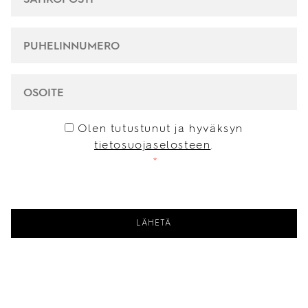
PUHELINNUMERO
*
OSOITE
CONSENT
*
Olen tutustunut ja hyväksyn
tietosuojaselosteen
.
*