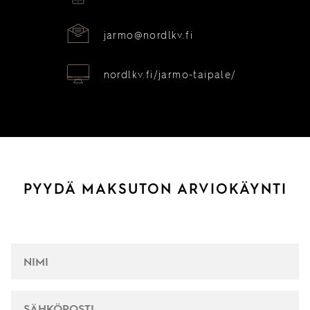
jarmo@nordlkv.fi
nordlkv.fi/jarmo-taipale/
PYYDÄ MAKSUTON ARVIOKÄYNTI
NIMI
*
SÄHKÖPOSTI
*