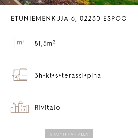
ETUNIEMENKUJA 6, 02230 ESPOO
2
81,5m
3h+
kt+
s+
terassi+
piha
Rivitalo
SIJAINTI KARTALLA