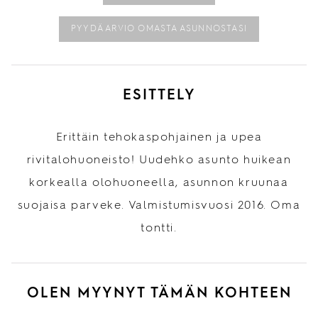
PYYDÄ ARVIO OMASTA ASUNNOSTASI
ESITTELY
Erittäin tehokaspohjainen ja upea
rivitalohuoneisto! Uudehko asunto huikean
korkealla olohuoneella, asunnon kruunaa
suojaisa parveke. Valmistumisvuosi 2016. Oma
tontti.
OLEN MYYNYT TÄMÄN KOHTEEN