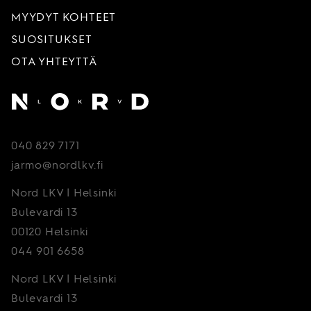
MYYDYT KOHTEET
SUOSITUKSET
OTA YHTEYTTÄ
Etusivu
040 829 7171
jarmo@nordlkv.fi
Nord LKV | Helsinki
Bulevardi 13
00120 Helsinki
044 901 6658
Nord LKV | Helsinki
Bulevardi 13