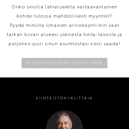
Onko sinulla lähialueelta vastaavanlainen
kohde tulossa mahdollisesti myyntiin?
Pyydä minulta ilmainen arviokäynti niin saat
tarkan kuvan alueesi yleisestä hinta-tasosta ja
paljonko juuri sinun asunnostasi voisi saada!
PYYDÄ MAKSUTON ARVIOKÄYNTI TÄSTÄ
KIINTEISTÖNVÄLITTÄJÄ