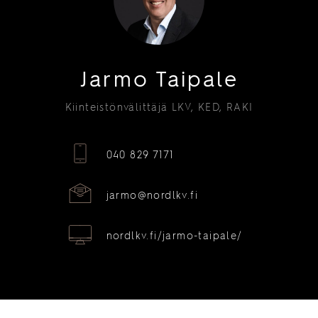
Jarmo Taipale
Kiinteistönvälittäjä LKV, KED, RAKI
040 829 7171
jarmo@nordlkv.fi
nordlkv.fi/jarmo-taipale/