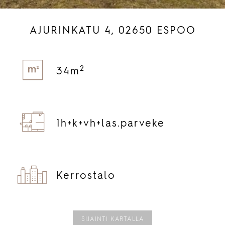
AJURINKATU 4, 02650 ESPOO
2
34m
1h+
k+
vh+
las.
parveke
Kerrostalo
SIJAINTI KARTALLA