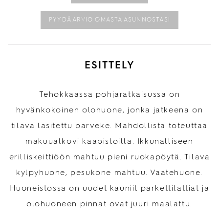
PYYDÄ ARVIO OMASTA ASUNNOSTASI
ESITTELY
Tehokkaassa pohjaratkaisussa on
hyvänkokoinen olohuone, jonka jatkeena on
tilava lasitettu parveke. Mahdollista toteuttaa
makuualkovi kaapistoilla. Ikkunalliseen
erilliskeittiöön mahtuu pieni ruokapöytä. Tilava
kylpyhuone, pesukone mahtuu. Vaatehuone.
Huoneistossa on uudet kauniit parkettilattiat ja
olohuoneen pinnat ovat juuri maalattu.