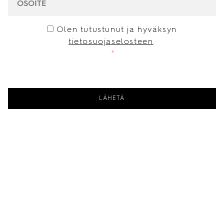
CONSENT
*
Olen tutustunut ja hyväksyn
tietosuojaselosteen
.
*