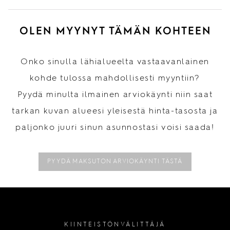
OLEN MYYNYT TÄMÄN KOHTEEN
Onko sinulla lähialueelta vastaavanlainen
kohde tulossa mahdollisesti myyntiin?
Pyydä minulta ilmainen arviokäynti niin saat
tarkan kuvan alueesi yleisestä hinta-tasosta ja
paljonko juuri sinun asunnostasi voisi saada!
PYYDÄ MAKSUTON ARVIOKÄYNTI TÄSTÄ
KIINTEISTÖNVÄLITTÄJÄ