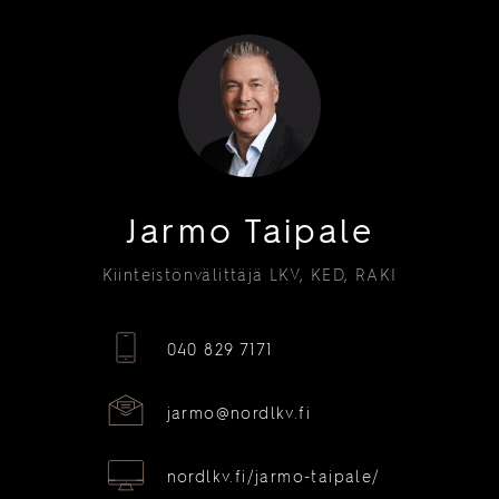
Jarmo Taipale
Kiinteistönvälittäjä LKV, KED, RAKI
040 829 7171
jarmo@nordlkv.fi
nordlkv.fi/jarmo-taipale/