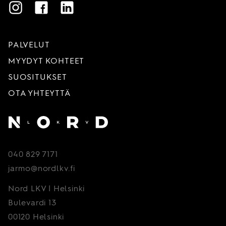
Instagram
Facebook
LinkedIn
PALVELUT
MYYDYT KOHTEET
SUOSITUKSET
OTA YHTEYTTÄ
Etusivu
040 829 7171
jarmo@nordlkv.fi
Nord LKV | Helsinki
Bulevardi 13
00120 Helsinki