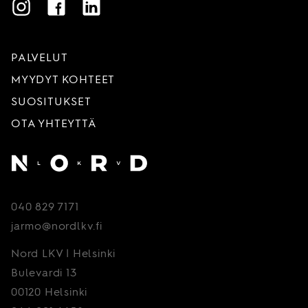
Instagram
Facebook
LinkedIn
PALVELUT
MYYDYT KOHTEET
SUOSITUKSET
OTA YHTEYTTÄ
Etusivu
040 829 7171
jarmo@nordlkv.fi
Nord LKV | Helsinki
Bulevardi 13
00120 Helsinki