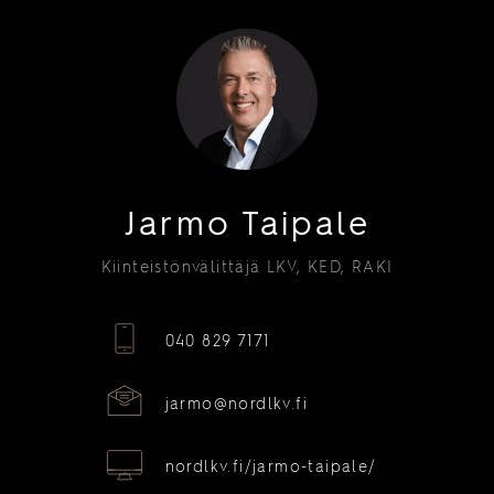
Jarmo Taipale
Kiinteistönvälittäjä LKV, KED, RAKI
040 829 7171
jarmo@nordlkv.fi
nordlkv.fi/jarmo-taipale/