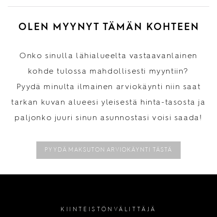
OLEN MYYNYT TÄMÄN KOHTEEN
Onko sinulla lähialueelta vastaavanlainen
kohde tulossa mahdollisesti myyntiin?
Pyydä minulta ilmainen arviokäynti niin saat
tarkan kuvan alueesi yleisestä hinta-tasosta ja
paljonko juuri sinun asunnostasi voisi saada!
PYYDÄ MAKSUTON ARVIOKÄYNTI TÄSTÄ
KIINTEISTÖNVÄLITTÄJÄ