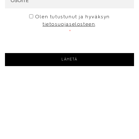
CONSENT
*
Olen tutustunut ja hyväksyn
tietosuojaselosteen
.
*