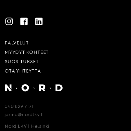
Instagram
Facebook
LinkedIn
PALVELUT
MYYDYT KOHTEET
SUOSITUKSET
OTA YHTEYTTÄ
Etusivu
040 829 7171
jarmo@nordlkv.fi
Nord LKV | Helsinki