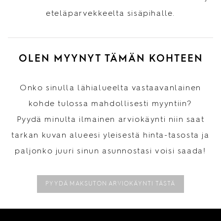
eteläparvekkeelta sisäpihalle.
OLEN MYYNYT TÄMÄN KOHTEEN
Onko sinulla lähialueelta vastaavanlainen
kohde tulossa mahdollisesti myyntiin?
Pyydä minulta ilmainen arviokäynti niin saat
tarkan kuvan alueesi yleisestä hinta-tasosta ja
paljonko juuri sinun asunnostasi voisi saada!
PYYDÄ MAKSUTON ARVIOKÄYNTI TÄSTÄ