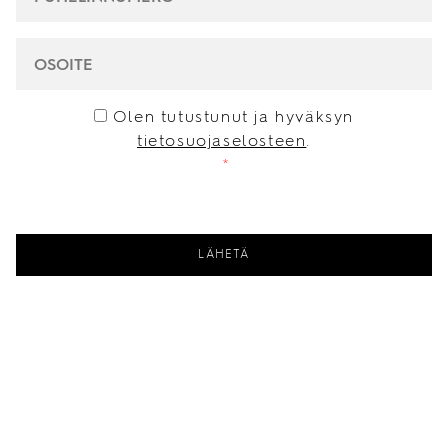
OSOITE
CONSENT
*
Olen tutustunut ja hyväksyn
tietosuojaselosteen
.
*