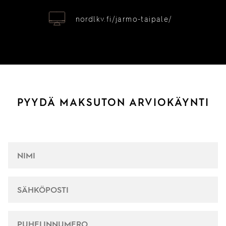
nordlkv.fi/jarmo-taipale/
PYYDÄ MAKSUTON ARVIOKÄYNTI
NIMI
*
SÄHKÖPOSTI
*
PUHELINNUMERO
*