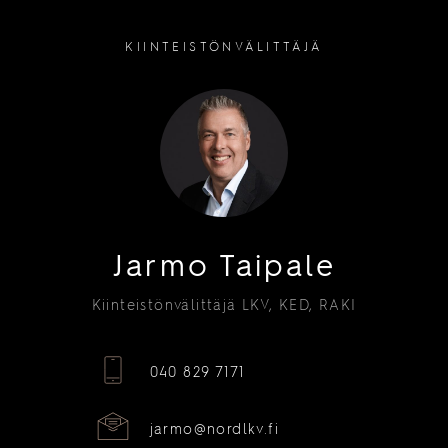
KIINTEISTÖNVÄLITTÄJÄ
Jarmo Taipale
Kiinteistönvälittäjä LKV, KED, RAKI
040 829 7171
jarmo@nordlkv.fi