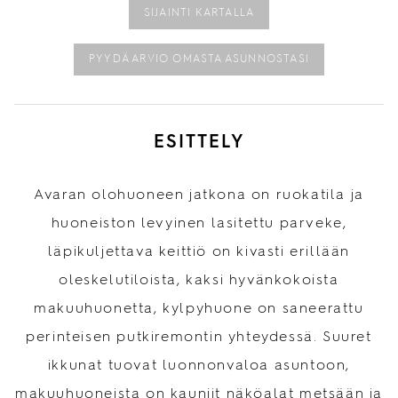
SIJAINTI KARTALLA
PYYDÄ ARVIO OMASTA ASUNNOSTASI
ESITTELY
Avaran olohuoneen jatkona on ruokatila ja
huoneiston levyinen lasitettu parveke,
läpikuljettava keittiö on kivasti erillään
oleskelutiloista, kaksi hyvänkokoista
makuuhuonetta, kylpyhuone on saneerattu
perinteisen putkiremontin yhteydessä. Suuret
ikkunat tuovat luonnonvaloa asuntoon,
makuuhuoneista on kauniit näköalat metsään ja