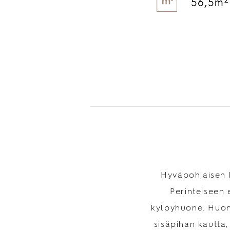
2
56,5m
Hyväpohjaisen 
Perinteiseen 
kylpyhuone. Huone
sisäpihan kautta