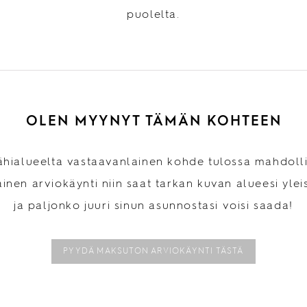
puolelta.
OLEN MYYNYT TÄMÄN KOHTEEN
ähialueelta vastaavanlainen kohde tulossa mahdolli
inen arviokäynti niin saat tarkan kuvan alueesi ylei
ja paljonko juuri sinun asunnostasi voisi saada!
PYYDÄ MAKSUTON ARVIOKÄYNTI TÄSTÄ