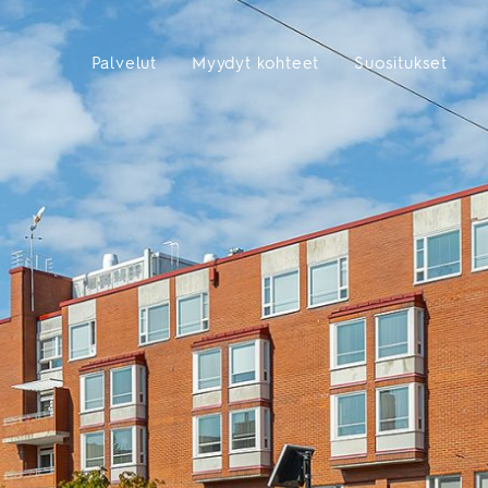
Palvelut
Myydyt kohteet
Suositukset