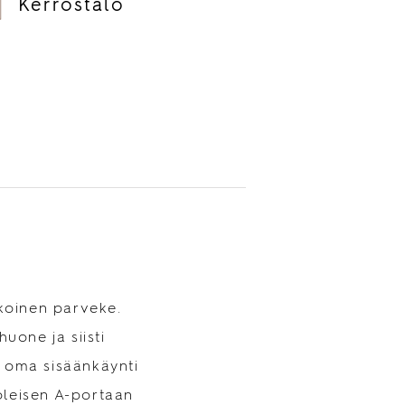
Kerrostalo
koinen parveke.
uone ja siisti
n oma sisäänkäynti
oleisen A-portaan