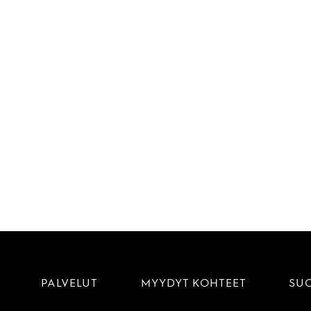
PALVELUT
MYYDYT KOHTEET
SU