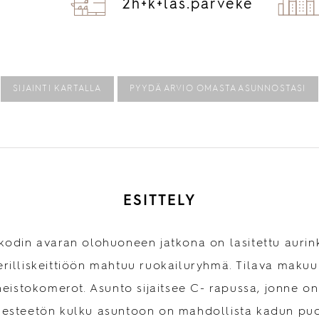
2h+
k+
las.
parveke
SIJAINTI KARTALLA
PYYDÄ ARVIO OMASTA ASUNNOSTASI
ESITTELY
kodin avaran olohuoneen jatkona on lasitettu aurin
erilliskeittiöön mahtuu ruokailuryhmä. Tilava makuuh
istokomerot. Asunto sijaitsee C- rapussa, jonne o
, esteetön kulku asuntoon on mahdollista kadun pu