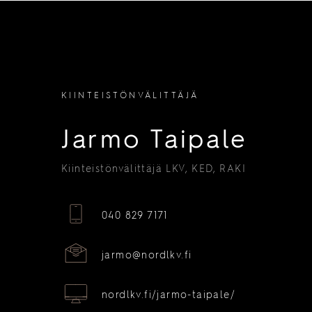
KIINTEISTÖNVÄLITTÄJÄ
Jarmo Taipale
Kiinteistönvälittäjä LKV, KED, RAKI
040 829 7171
jarmo@nordlkv.fi
nordlkv.fi/jarmo-taipale/