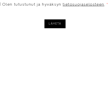
CONSENT
*
Olen tutustunut ja hyväksyn
tietosuojaselosteen
.
*