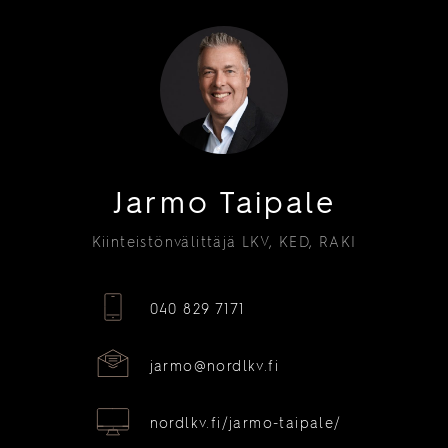
Jarmo Taipale
Kiinteistönvälittäjä LKV, KED, RAKI
040 829 7171
jarmo@nordlkv.fi
nordlkv.fi/jarmo-taipale/