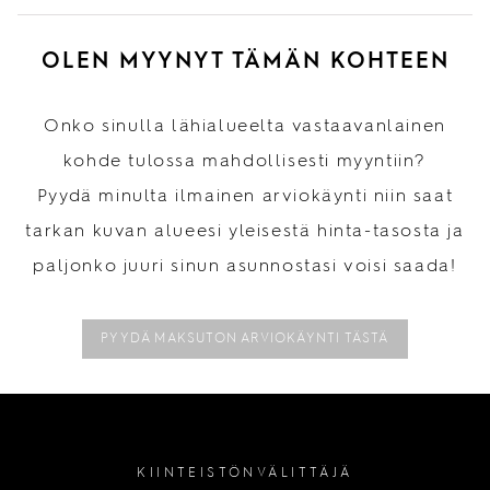
OLEN MYYNYT TÄMÄN KOHTEEN
Onko sinulla lähialueelta vastaavanlainen
kohde tulossa mahdollisesti myyntiin?
Pyydä minulta ilmainen arviokäynti niin saat
tarkan kuvan alueesi yleisestä hinta-tasosta ja
paljonko juuri sinun asunnostasi voisi saada!
PYYDÄ MAKSUTON ARVIOKÄYNTI TÄSTÄ
KIINTEISTÖNVÄLITTÄJÄ