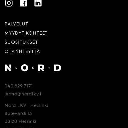
Instagram
Facebook
LinkedIn
PALVELUT
MYYDYT KOHTEET
SUOSITUKSET
OTA YHTEYTTÄ
Etusivu
040 829 7171
jarmo@nordlkv.fi
Nord LKV | Helsinki
Bulevardi 13
00120 Helsinki