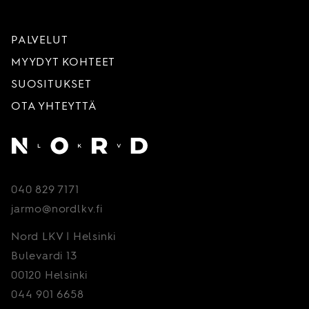
PALVELUT
MYYDYT KOHTEET
SUOSITUKSET
OTA YHTEYTTÄ
Etusivu
040 829 7171
jarmo@nordlkv.fi
Nord LKV | Helsinki
Bulevardi 13
00120 Helsinki
044 901 6658