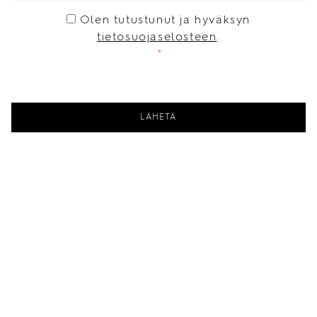
CONSENT
*
Olen tutustunut ja hyväksyn
tietosuojaselosteen
.
*