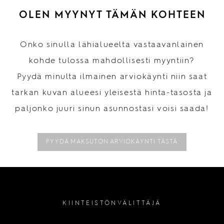
OLEN MYYNYT TÄMÄN KOHTEEN
Onko sinulla lähialueelta vastaavanlainen
kohde tulossa mahdollisesti myyntiin?
Pyydä minulta ilmainen arviokäynti niin saat
tarkan kuvan alueesi yleisestä hinta-tasosta ja
paljonko juuri sinun asunnostasi voisi saada!
PYYDÄ MAKSUTON ARVIOKÄYNTI TÄSTÄ
KIINTEISTÖNVÄLITTÄJÄ