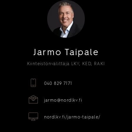
Jarmo Taipale
Kiinteistönvälittäjä LKV, KED, RAKI
040 829 7171
jarmo@nordlkv.fi
nordlkv.fi/jarmo-taipale/