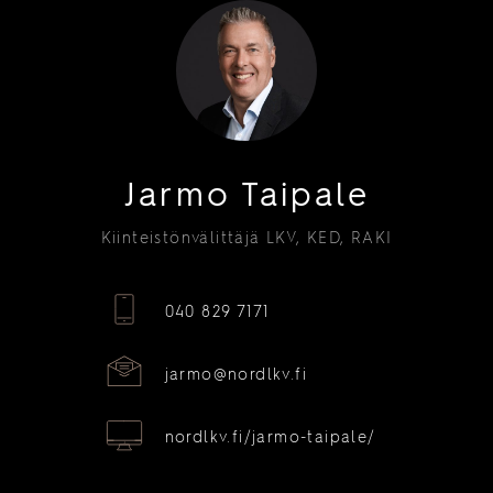
Jarmo Taipale
Kiinteistönvälittäjä LKV, KED, RAKI
040 829 7171
jarmo@nordlkv.fi
nordlkv.fi/jarmo-taipale/