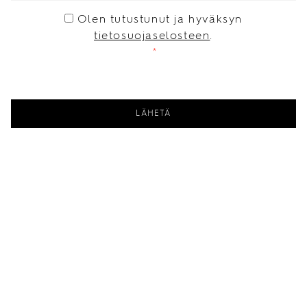
CONSENT
*
Olen tutustunut ja hyväksyn
tietosuojaselosteen
.
*