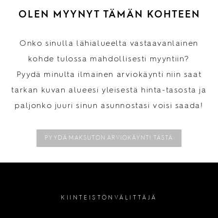
OLEN MYYNYT TÄMÄN KOHTEEN
Onko sinulla lähialueelta vastaavanlainen
kohde tulossa mahdollisesti myyntiin?
Pyydä minulta ilmainen arviokäynti niin saat
tarkan kuvan alueesi yleisestä hinta-tasosta ja
paljonko juuri sinun asunnostasi voisi saada!
PYYDÄ MAKSUTON ARVIOKÄYNTI TÄSTÄ
KIINTEISTÖNVÄLITTÄJÄ