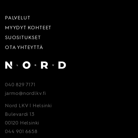
PALVELUT
MYYDYT KOHTEET
SUOSITUKSET
OTA YHTEYTTÄ
Etusivu
040 829 7171
jarmo@nordlkv.fi
Nord LKV | Helsinki
Bulevardi 13
00120 Helsinki
044 901 6658