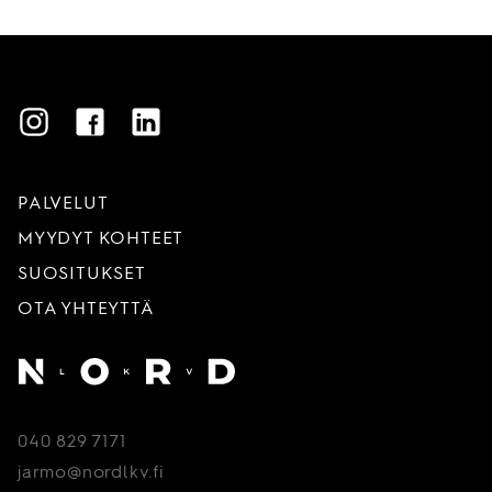
Instagram
Facebook
LinkedIn
PALVELUT
MYYDYT KOHTEET
SUOSITUKSET
OTA YHTEYTTÄ
Etusivu
040 829 7171
jarmo@nordlkv.fi