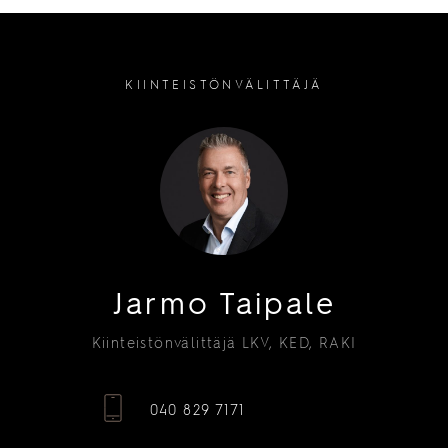
KIINTEISTÖNVÄLITTÄJÄ
Jarmo Taipale
Kiinteistönvälittäjä LKV, KED, RAKI
040 829 7171