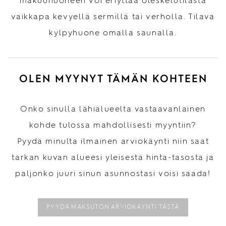
makuuhuoneen voi eriyttää oleskelutilasta
vaikkapa kevyellä sermillä tai verholla. Tilava
kylpyhuone omalla saunalla.
OLEN MYYNYT TÄMÄN KOHTEEN
Onko sinulla lähialueelta vastaavanlainen
kohde tulossa mahdollisesti myyntiin?
Pyydä minulta ilmainen arviokäynti niin saat
tarkan kuvan alueesi yleisestä hinta-tasosta ja
paljonko juuri sinun asunnostasi voisi saada!
PYYDÄ MAKSUTON ARVIOKÄYNTI TÄSTÄ