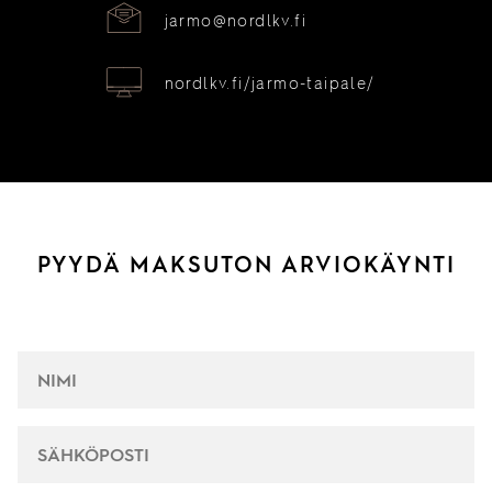
jarmo@nordlkv.fi
nordlkv.fi/jarmo-taipale/
PYYDÄ MAKSUTON ARVIOKÄYNTI
NIMI
*
SÄHKÖPOSTI
*