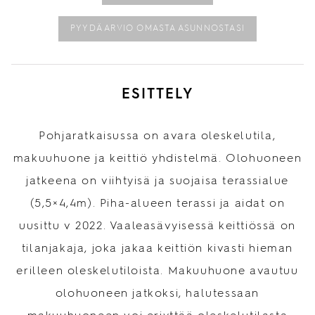
PYYDÄ ARVIO OMASTA ASUNNOSTASI
ESITTELY
Pohjaratkaisussa on avara oleskelutila,
makuuhuone ja keittiö yhdistelmä. Olohuoneen
jatkeena on viihtyisä ja suojaisa terassialue
(5,5×4,4m). Piha-alueen terassi ja aidat on
uusittu v 2022. Vaaleasävyisessä keittiössä on
tilanjakaja, joka jakaa keittiön kivasti hieman
erilleen oleskelutiloista. Makuuhuone avautuu
olohuoneen jatkoksi, halutessaan