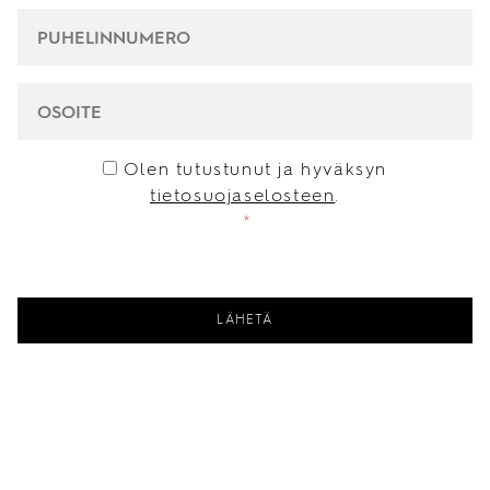
PUHELINNUMERO
*
OSOITE
CONSENT
*
Olen tutustunut ja hyväksyn
tietosuojaselosteen
.
*