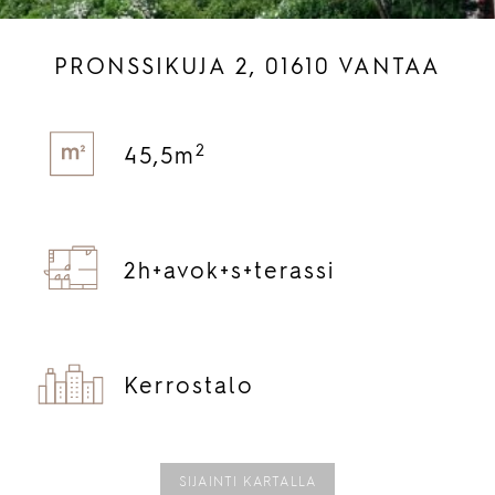
PRONSSIKUJA 2, 01610 VANTAA
2
45,5m
2h+
avok+
s+
terassi
Kerrostalo
SIJAINTI KARTALLA